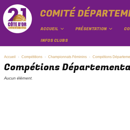
Panneau de gestion des cookies
COMITÉ DÉPARTEME
ACCUEIL
PRÉSENTATION
CO
INFOS CLUBS
Accueil
Compétitions
Championnats Féminins
Compétions Départeme
Compétions Départementa
Aucun élément.